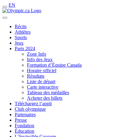
EN
Récits
Athlètes
Sports
Jeux
Paris 2024
Zone Info
Info des Jeux
Formation d’Équipe Canada
Horaire officiel
Résultats
Liste de départ
Carte interactive
Tableau des médailles
Acheter des billets
Téléchargez l’appli
Club olympique
Partenaires
Presse
Fondation
Éducation
L’Invincible Courage