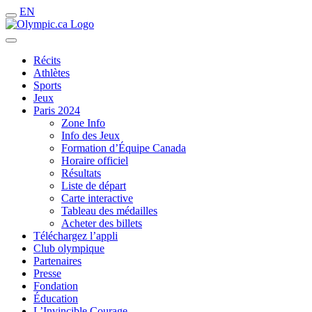
EN
Récits
Athlètes
Sports
Jeux
Paris 2024
Zone Info
Info des Jeux
Formation d’Équipe Canada
Horaire officiel
Résultats
Liste de départ
Carte interactive
Tableau des médailles
Acheter des billets
Téléchargez l’appli
Club olympique
Partenaires
Presse
Fondation
Éducation
L’Invincible Courage