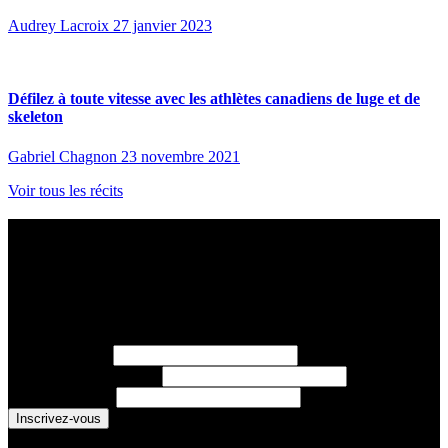
Audrey Lacroix
27 janvier 2023
Défilez à toute vitesse avec les athlètes canadiens de luge et de
skeleton
Gabriel Chagnon
23 novembre 2021
Voir tous les récits
Abonnez-vous à l’infolettre des Nouvelles
sportives
Chaque lundi, recevez les dernières nouvelles sur les athlètes
d’Équipe Canada, les résultats sportifs, et des histoires inspirantes.
Prénom
(requis)
Nom de famille
(requis)
Courriel
(requis)