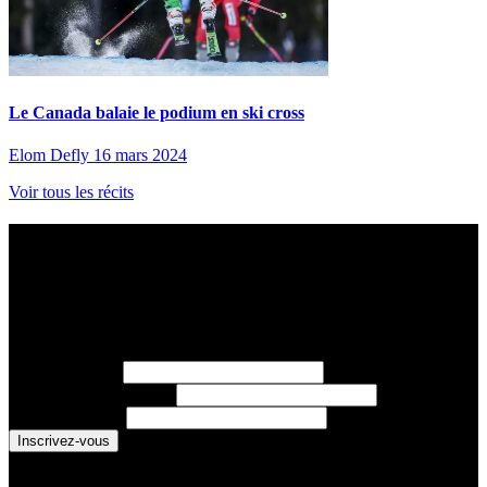
Le Canada balaie le podium en ski cross
Elom Defly
16 mars 2024
Voir tous les récits
Abonnez-vous à l’infolettre des Nouvelles
sportives
Chaque lundi, recevez les dernières nouvelles sur les athlètes
d’Équipe Canada, les résultats sportifs, et des histoires inspirantes.
Prénom
(requis)
Nom de famille
(requis)
Courriel
(requis)
You are now signed up for the newsletter.