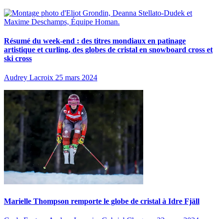
Résumé du week-end : des titres mondiaux en patinage
artistique et curling, des globes de cristal en snowboard cross et
ski cross
Audrey Lacroix
25 mars 2024
Marielle Thompson remporte le globe de cristal à Idre Fjäll