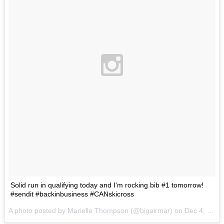
Solid run in qualifying today and I'm rocking bib #1 tomorrow!
#sendit #backinbusiness #CANskicross
A photo posted by Marielle Thompson (@bigairmar) on
Dec 4, 2015 at 12:03pm PST