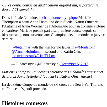
« Très bonne course en qualifications aujourd’hui, je porterai le
dossard #1 demain! »
Dans la finale féminine,
la championne olympique
Marielle
Thompson a battu Anna Helmlund de la Suède, Katrin Ofner de
l’Autriche et Anna Woerner de l’Allemagne pour sa dixième victoire
en carrière. Marielle prenait part à sa première course depuis sa
blessure au genou survenue aux Championnats du monde en janvier
dernier.
.
@bigairmar
with the win for the ladies in
@Montafon
!
@Anna_Holmlund
in second and Katrin Ofner third
pic.twitter.com/4O1uJFkLox
— FISfreestyle (@FISfreestyle)
December 5, 2015
Marielle Thompson (au centre) entourée des médaillées d’argent et
de bronze Anna Helmlund (gauche) et Katrin Ofner (droite)
La deuxième Coupe du monde de ski cross aura lieu à Val Thorens,
en France, dès jeudi prochain.
Histoires connexes