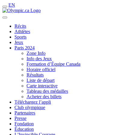
EN
Récits
Athlètes
Sports
Jeux
Paris 2024
Zone Info
Info des Jeux
Formation d’Équipe Canada
Horaire officiel
Résultats
Liste de départ
Carte interactive
Tableau des médailles
Acheter des billets
Téléchargez l’appli
Club olympique
Partenaires
Presse
Fondation
Éducation
L’Invincible Courage