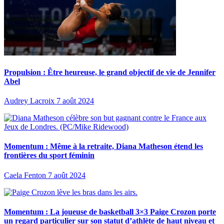
Propulsion : Être heureuse, le grand objectif de vie de Jennifer
Abel
Audrey Lacroix
7 août 2024
Momentum : Même à la retraite, Diana Matheson étend les
frontières du sport féminin
Caela Fenton
7 août 2024
Momentum : La joueuse de basketball 3×3 Paige Crozon porte
un regard particulier sur son statut d’athlète de haut niveau et