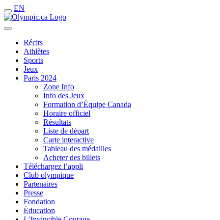
EN
Récits
Athlètes
Sports
Jeux
Paris 2024
Zone Info
Info des Jeux
Formation d’Équipe Canada
Horaire officiel
Résultats
Liste de départ
Carte interactive
Tableau des médailles
Acheter des billets
Téléchargez l’appli
Club olympique
Partenaires
Presse
Fondation
Éducation
L’Invincible Courage