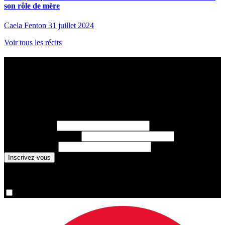
son rôle de mère
Caela Fenton
31 juillet 2024
Voir tous les récits
Abonnez-vous à l’infolettre des Nouvelles
sportives
Chaque lundi, recevez les dernières nouvelles sur les athlètes
d’Équipe Canada, les résultats sportifs, et des histoires inspirantes.
Prénom
(requis)
Nom de famille
(requis)
Courriel
(requis)
You are now signed up for the newsletter.
Oui, inscrivez-moi s’il vous plaît.