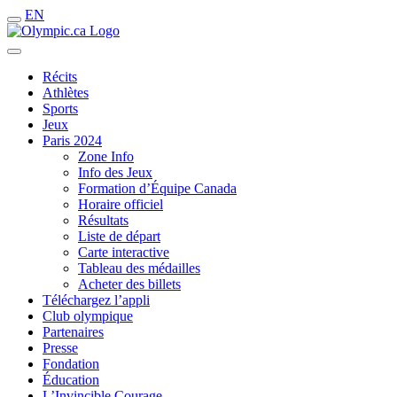
EN
Récits
Athlètes
Sports
Jeux
Paris 2024
Zone Info
Info des Jeux
Formation d’Équipe Canada
Horaire officiel
Résultats
Liste de départ
Carte interactive
Tableau des médailles
Acheter des billets
Téléchargez l’appli
Club olympique
Partenaires
Presse
Fondation
Éducation
L’Invincible Courage