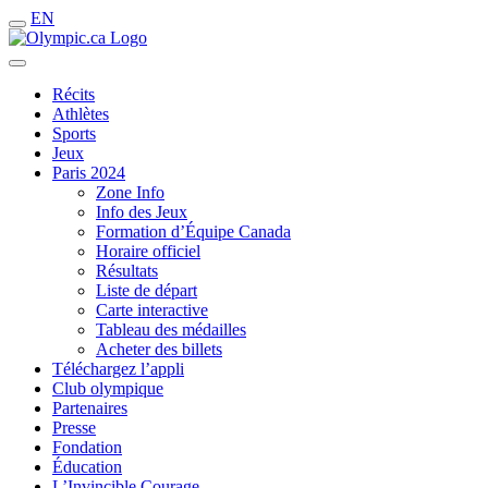
EN
Récits
Athlètes
Sports
Jeux
Paris 2024
Zone Info
Info des Jeux
Formation d’Équipe Canada
Horaire officiel
Résultats
Liste de départ
Carte interactive
Tableau des médailles
Acheter des billets
Téléchargez l’appli
Club olympique
Partenaires
Presse
Fondation
Éducation
L’Invincible Courage