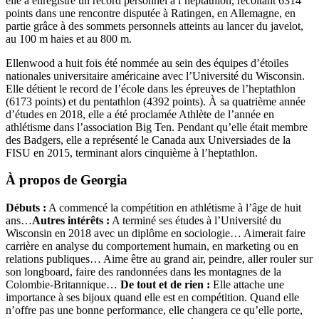
elle a enregistré un record personnel à l’heptathlon, récoltant 6314
points dans une rencontre disputée à Ratingen, en Allemagne, en
partie grâce à des sommets personnels atteints au lancer du javelot,
au 100 m haies et au 800 m.
Ellenwood a huit fois été nommée au sein des équipes d’étoiles
nationales universitaire américaine avec l’Université du Wisconsin.
Elle détient le record de l’école dans les épreuves de l’heptathlon
(6173 points) et du pentathlon (4392 points). À sa quatrième année
d’études en 2018, elle a été proclamée Athlète de l’année en
athlétisme dans l’association Big Ten. Pendant qu’elle était membre
des Badgers, elle a représenté le Canada aux Universiades de la
FISU en 2015, terminant alors cinquième à l’heptathlon.
À propos de Georgia
Débuts :
A commencé la compétition en athlétisme à l’âge de huit
ans…
Autres intérêts :
A terminé ses études à l’Université du
Wisconsin en 2018 avec un diplôme en sociologie… Aimerait faire
carrière en analyse du comportement humain, en marketing ou en
relations publiques… Aime être au grand air, peindre, aller rouler sur
son longboard, faire des randonnées dans les montagnes de la
Colombie-Britannique…
De tout et de rien :
Elle attache une
importance à ses bijoux quand elle est en compétition. Quand elle
n’offre pas une bonne performance, elle changera ce qu’elle porte,