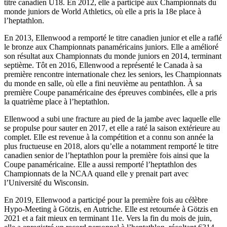
titre canadien U18. En 2012, elle a participé aux Championnats du
monde juniors de World Athletics, où elle a pris la 18e place à
l’heptathlon.
En 2013, Ellenwood a remporté le titre canadien junior et elle a raflé
le bronze aux Championnats panaméricains juniors. Elle a amélioré
son résultat aux Championnats du monde juniors en 2014, terminant
septième. Tôt en 2016, Ellenwood a représenté le Canada à sa
première rencontre internationale chez les seniors, les Championnats
du monde en salle, où elle a fini neuvième au pentathlon. À sa
première Coupe panaméricaine des épreuves combinées, elle a pris
la quatrième place à l’heptathlon.
Ellenwood a subi une fracture au pied de la jambe avec laquelle elle
se propulse pour sauter en 2017, et elle a raté la saison extérieure au
complet. Elle est revenue à la compétition et a connu son année la
plus fructueuse en 2018, alors qu’elle a notamment remporté le titre
canadien senior de l’heptathlon pour la première fois ainsi que la
Coupe panaméricaine. Elle a aussi remporté l’heptathlon des
Championnats de la NCAA quand elle y prenait part avec
l’Université du Wisconsin.
En 2019, Ellenwood a participé pour la première fois au célèbre
Hypo-Meeting à Götzis, en Autriche. Elle est retournée à Götzis en
2021 et a fait mieux en terminant 11e. Vers la fin du mois de juin,