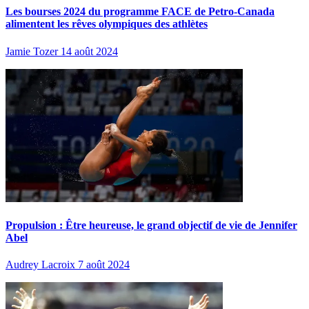
Les bourses 2024 du programme FACE de Petro-Canada
alimentent les rêves olympiques des athlètes
Jamie Tozer
14 août 2024
Propulsion : Être heureuse, le grand objectif de vie de Jennifer
Abel
Audrey Lacroix
7 août 2024