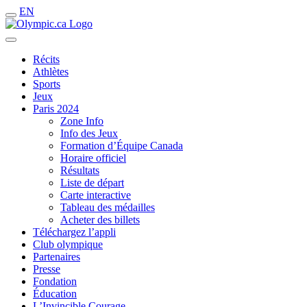
EN
Récits
Athlètes
Sports
Jeux
Paris 2024
Zone Info
Info des Jeux
Formation d’Équipe Canada
Horaire officiel
Résultats
Liste de départ
Carte interactive
Tableau des médailles
Acheter des billets
Téléchargez l’appli
Club olympique
Partenaires
Presse
Fondation
Éducation
L’Invincible Courage