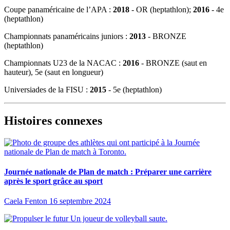
Coupe panaméricaine de l’APA :
2018
- OR (heptathlon);
2016
- 4e
(heptathlon)
Championnats panaméricains juniors
:
2013
- BRONZE
(heptathlon)
Championnats U23 de la NACAC
:
2016
- BRONZE (saut en
hauteur), 5e (saut en longueur)
Universiades de la FISU :
2015
- 5e (heptathlon)
Histoires connexes
Journée nationale de Plan de match : Préparer une carrière
après le sport grâce au sport
Caela Fenton
16 septembre 2024