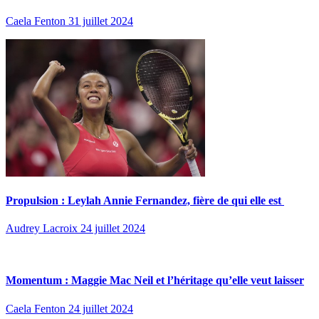
Caela Fenton
31 juillet 2024
Propulsion : Leylah Annie Fernandez, fière de qui elle est
Audrey Lacroix
24 juillet 2024
Momentum : Maggie Mac Neil et l’héritage qu’elle veut laisser
Caela Fenton
24 juillet 2024