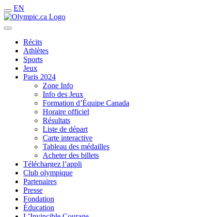
EN
Récits
Athlètes
Sports
Jeux
Paris 2024
Zone Info
Info des Jeux
Formation d’Équipe Canada
Horaire officiel
Résultats
Liste de départ
Carte interactive
Tableau des médailles
Acheter des billets
Téléchargez l’appli
Club olympique
Partenaires
Presse
Fondation
Éducation
L’Invincible Courage